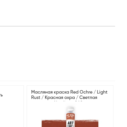
Масляная краска Red Ochre / Light
ть
Rust / Красная охра / Светлая
ржавчина Abteilung 060