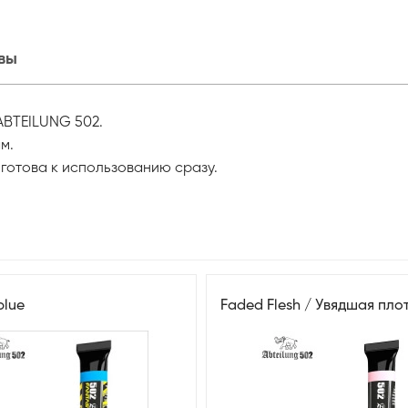
вы
ABTEILUNG 502.
м.
готова к использованию сразу.
lue
Faded Flesh / Увядшая пло