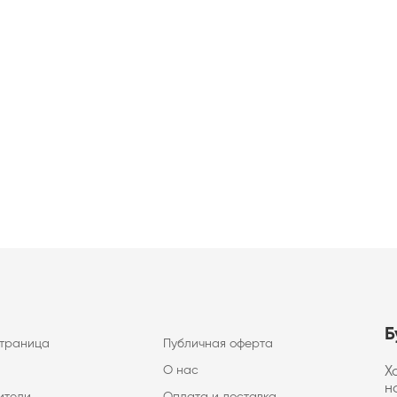
Б
страница
Публичная оферта
О нас
Х
н