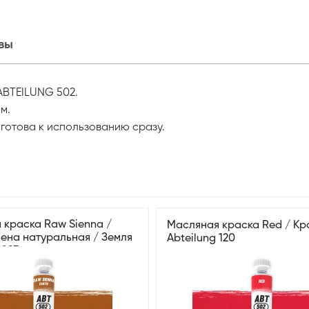
вы
ABTEILUNG 502.
м.
готова к использованию сразу.
 краска Raw Sienna /
Масляная краска Red / К
иена натуральная / Земля
Abteilung 120
 093