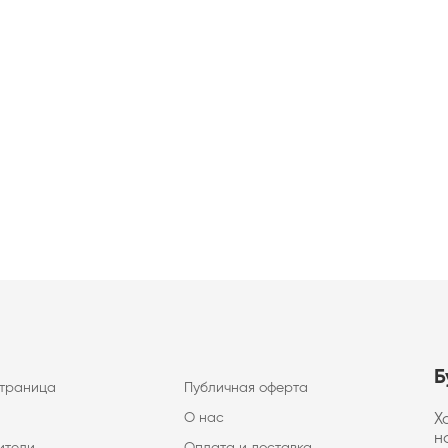
Б
страница
Публичная оферта
О нас
Х
н