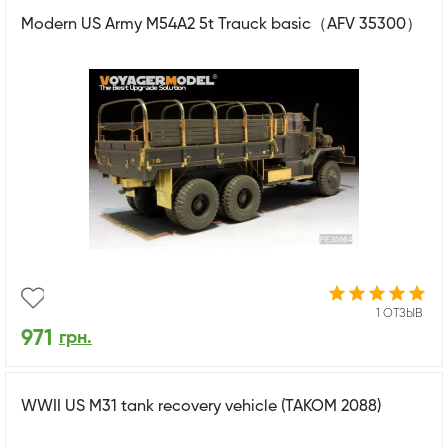
Modern US Army M54A2 5t Trauck basic（AFV 35300）
1 ОТЗЫВ
971
грн.
WWII US M31 tank recovery vehicle (TAKOM 2088)