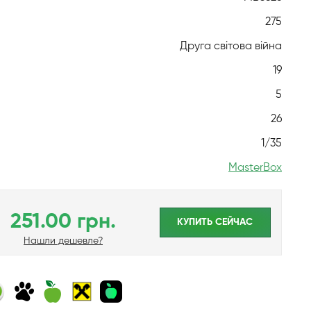
275
Друга світова війна
19
5
26
1/35
MasterBox
251.00 грн.
КУПИТЬ CЕЙЧАС
Нашли дешевле?