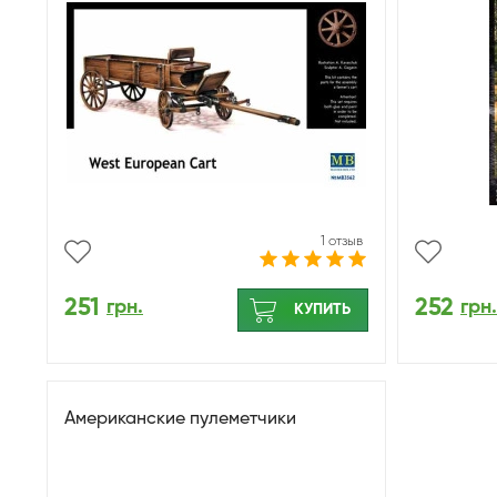
1 отзыв
251
252
грн.
грн.
КУПИТЬ
Американские пулеметчики