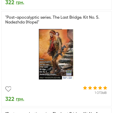
322
грн.
"Pоst-apocalyptic series. The Last Bridge. Kit No. 5.
Nadezhda (Hope)"
1 ОТЗЫВ
322
грн.