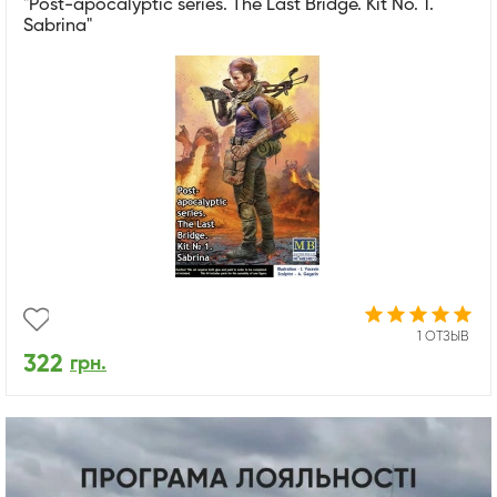
"Pоst-apocalyptic series. The Last Bridge. Kit No. 1.
Sabrina"
1 ОТЗЫВ
322
грн.