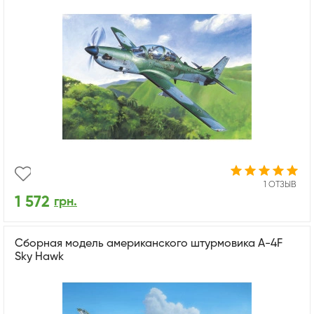
ХоббиБосс 81727
1 ОТЗЫВ
1 572
грн.
Сборная модель американского штурмовика A-4F
Sky Hawk