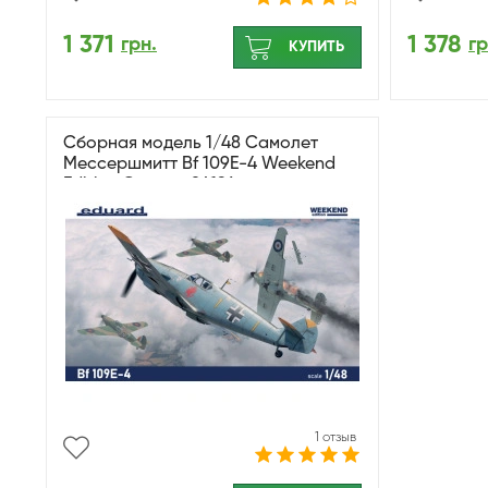
1 371
1 378
грн.
гр
КУПИТЬ
Сборная модель 1/48 Самолет
Мессершмитт Bf 109E-4 Weekend
Edition Эдуард 84196
1 отзыв