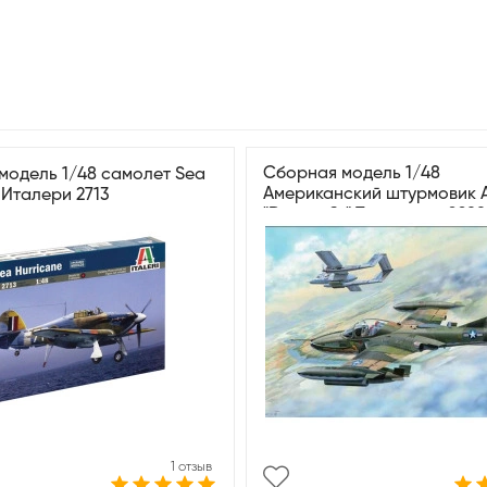
Сборная модель 1/48
модель 1/48 самолет Sea
Американский штурмовик 
 Италери 2713
"Dragonfly" Трумпетер 028
1 отзыв