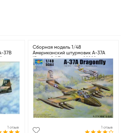
Сборная модель 1/48
A-37B
Американский штурмовик A-37A
89
"Dragonfly" Трумпетер 02888
1 отзыв
1 отзыв