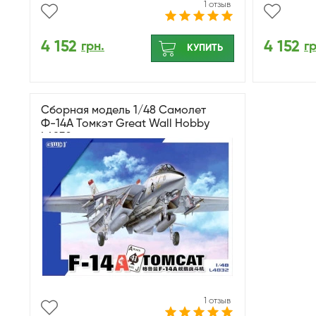
1 отзыв
4 152
4 152
грн.
гр
КУПИТЬ
Сборная модель 1/48 Самолет
Ф-14A Томкэт Great Wall Hobby
L4832
1 отзыв