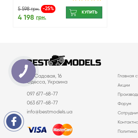
-25%
5 598
грн.
КУПИТЬ
4 198
грн.
ул. Садовая, 16
Главная 
Одесса, Украина
Акции
097 677-68-77
Производ
063 677-68-77
Форум
info@bestmodels.ua
Сотрудни
Контактн
Политика