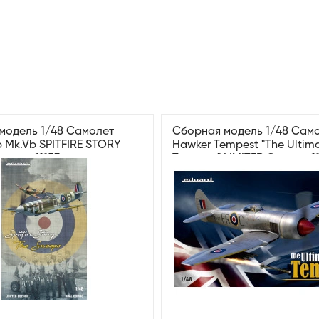
модель 1/48 Самолет
Сборная модель 1/48 Сам
 Mk.Vb SPITFIRE STORY
Hawker Tempest "The Ultim
дуард 11153
Tempest" LIMITED Эдуард 1