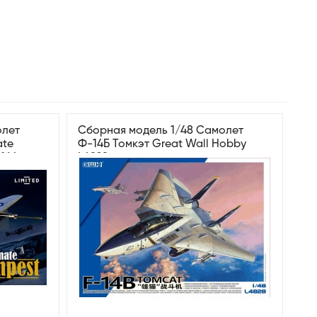
олет
Сборная модель 1/48 Самолет
ate
Ф-14Б Томкэт Great Wall Hobby
1164
L4828