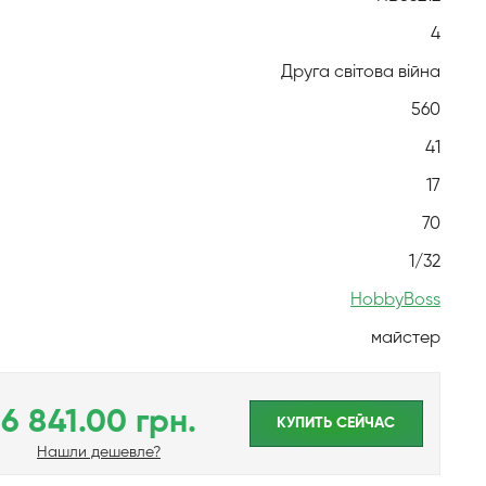
4
Друга світова війна
560
41
17
70
1/32
HobbyBoss
майстер
6 841.00 грн.
КУПИТЬ CЕЙЧАС
Нашли дешевле?