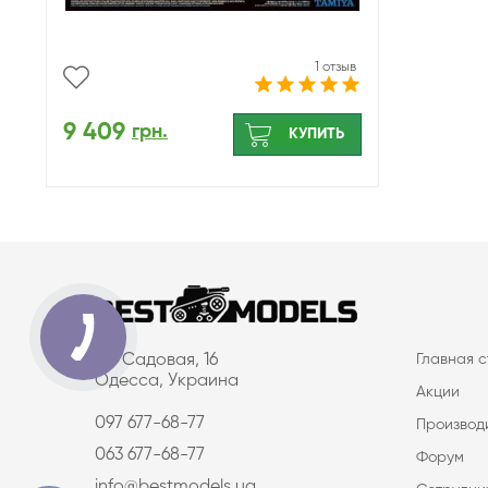
1 отзыв
9 409
грн.
КУПИТЬ
ул. Садовая, 16
Главная 
Одесса, Украина
Акции
097 677-68-77
Производ
063 677-68-77
Форум
info@bestmodels.ua