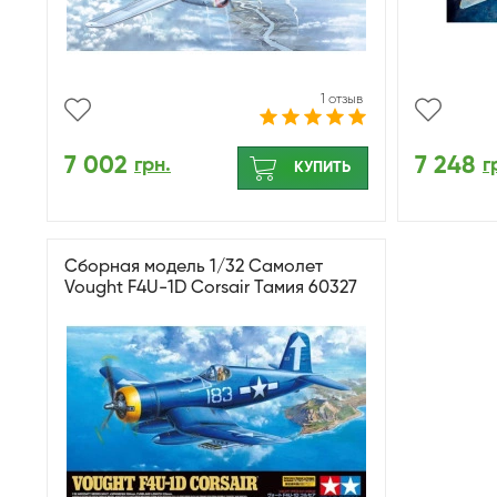
1 отзыв
7 002
7 248
грн.
г
КУПИТЬ
Сборная модель 1/32 Самолет
Vought F4U-1D Corsair Тамия 60327