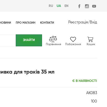
RU
UA
EN
Реєстрація
/
Вхід
НОВИНИ
ПРО МАГАЗИН
КОНТАКТИ
Порівняння
Побажання
Кошик
мивка для траків 35 мл
Є В НАЯВНОСТІ
AK083
100