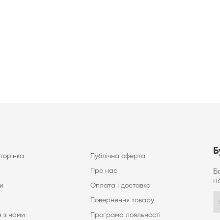
Б
торінка
Публічна оферта
Про нас
Б
н
и
Оплата і доставка
Повернення товару
 з нами
Програма лояльності