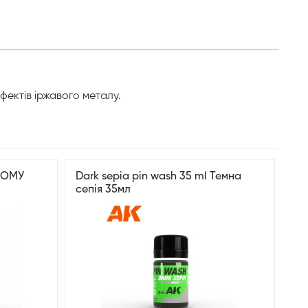
фектів іржавого металу.
НОМУ
Dark sepia pin wash 35 ml Темна
сепія 35мл