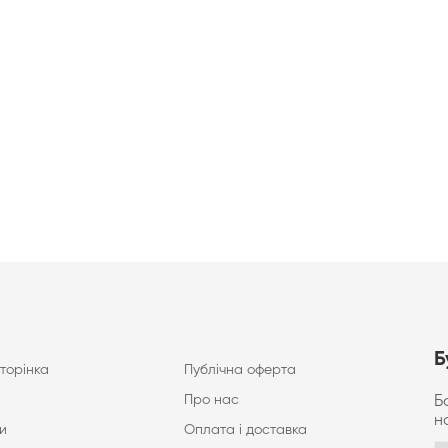
Б
торінка
Публічна оферта
Про нас
Б
н
и
Оплата і доставка