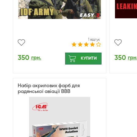
1 відгук
350
350
грн.
грн
КУПИТИ
Набір акрилових фарб для
радянської авіації ВВВ