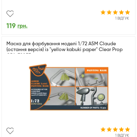
1 ВІДГУК
119
грн.
Маска для фарбування моделі 1/72 A5M Claude
(остання версія) із "yellow kabuki paper" Clear Prop
CPA-72053
1 ВІДГУК