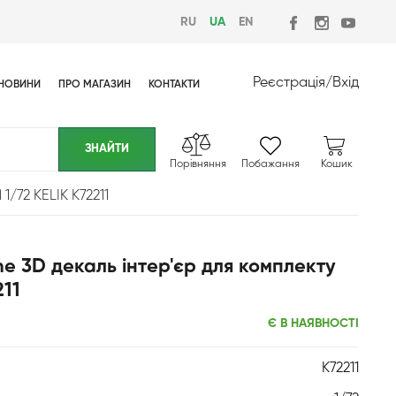
RU
UA
EN
Реєстрація
/
Вхід
НОВИНИ
ПРО МАГАЗИН
КОНТАКТИ
Порівняння
Побажання
Кошик
1/72 KELIK K72211
he 3D декаль інтер'єр для комплекту
211
Є В НАЯВНОСТІ
K72211