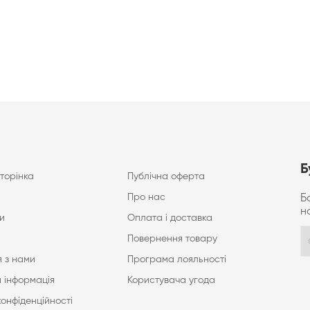
Б
торінка
Публічна оферта
Про нас
Б
н
и
Оплата і доставка
Повернення товару
 з нами
Програма лояльності
 інформація
Користувача угода
конфіденційності