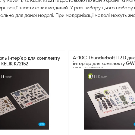
ту Revell 1/72 KELIK K72211 з доставкою по всій Україні та м
дернізації пластикових моделей. У разі вибору цього набору
ціально для даної моделі. При модернізації моделі можуть 
A-10C Thunderbolt II 3D де
аль інтер'єр для комплекту
інтер'єр для комплекту GW
KELIK K72152
КЕЛИК K72190