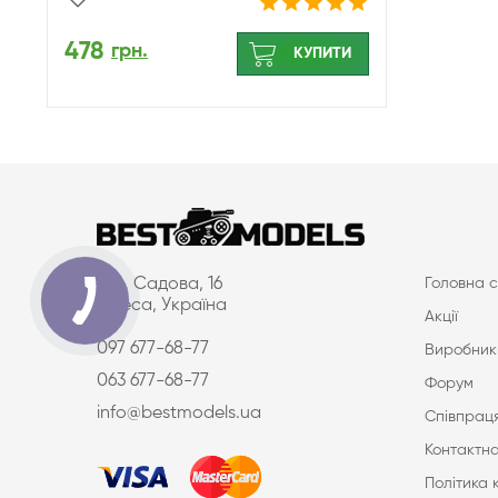
478
грн.
КУПИТИ
вул. Садова, 16
Головна с
Одеса, Україна
Акції
097 677-68-77
Виробник
063 677-68-77
Форум
info@bestmodels.ua
Співпраця
Контактна
Політика 