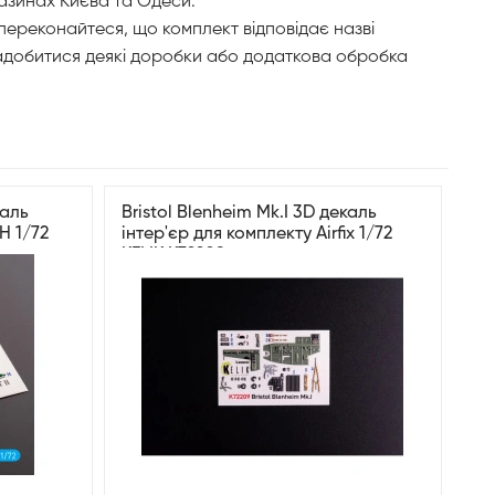
агазинах Києва та Одеси.
 переконайтеся, що комплект відповідає назві
знадобитися деякі доробки або додаткова обробка
каль
Bristol Blenheim Mk.I 3D декаль
H 1/72
інтер'єр для комплекту Airfix 1/72
KELIK K72209