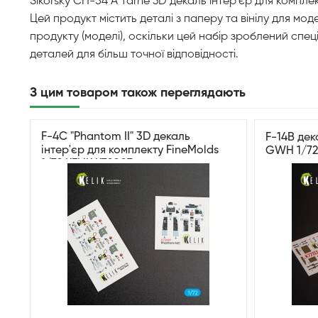
Sikorsky CH-54 A Tarhe 3D декаль інтер'єр для комплек
Цей продукт містить деталі з паперу та вінілу для мо
продукту (моделі), оскільки цей набір зроблений спе
деталей для більш точної відповідності.
З цим товаром також переглядають
F-4C "Phantom II" 3D декаль
F-14B дек
інтер'єр для комплекту FineMolds
GWH 1/72 
1/72 KELIK K72007