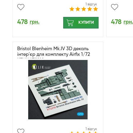
1 відгук
478
478
грн.
грн
КУПИТИ
Bristol Blenheim Mk.IV 3D декаль
інтер'єр для комплекту Airfix 1/72
KELIK K72210
1 відгук