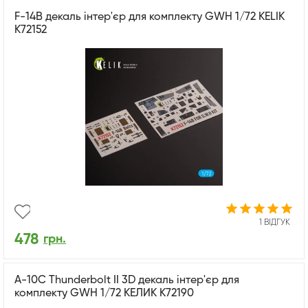
F-14B декаль інтер'єр для комплекту GWH 1/72 KELIK
K72152
1 ВІДГУК
478
грн.
A-10C Thunderbolt II 3D декаль інтер'єр для
комплекту GWH 1/72 КЕЛИК K72190