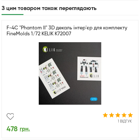
З цим товаром також переглядають
F-4C "Phantom II" 3D декаль інтер'єр для комплекту
FineMolds 1/72 KELIK K72007
1 ВІДГУК
478
грн.