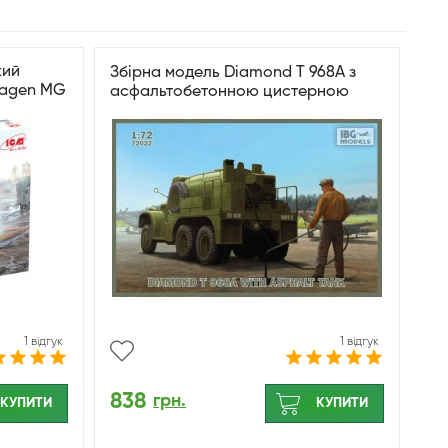
кий
Збірна модель Diamond T 968A з
wagen MG
асфальтобетонною цистерною
1 відгук
1 відгук
838
грн.
КУПИТИ
КУПИТИ