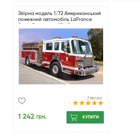
Збірна модель 1/72 Американський
пожежний автомобіль LaFrance
Eagle Trumpeter 07445
2 відгуки
1 242
грн.
КУПИТИ