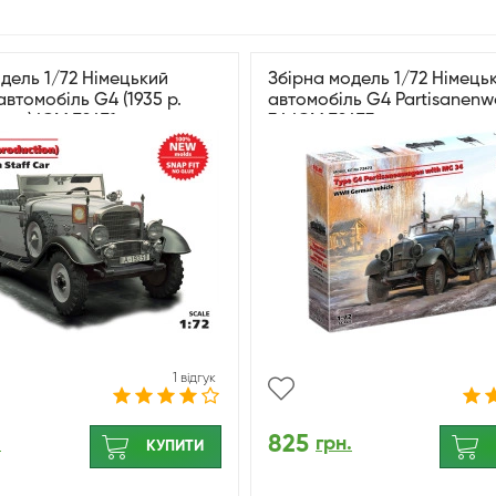
дель 1/72 Німецький
Збірна модель 1/72 Німець
втомобіль G4 (1935 р.
автомобіль G4 Partisanen
ва) ICM 72471
34 ICM 72473
1 відгук
825
.
грн.
КУПИТИ