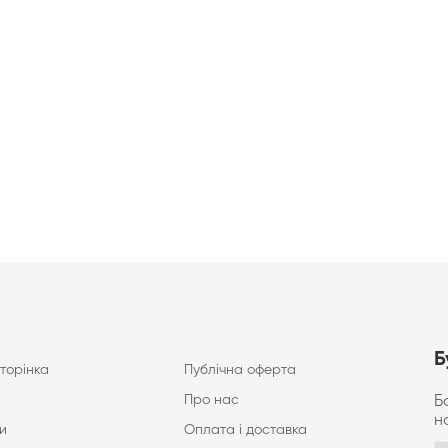
Б
торінка
Публічна оферта
Про нас
Б
н
и
Оплата і доставка