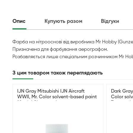
Опис
Купують разом
Відгуки
Фарба на нітрооснові від виробника Mr Hobby (Gunze)
Призначена для фарбування аерографом.
Розбавляється лише спеціальним розчинником Mr Hobby
З цим товаром також переглядають
IJN Gray Mitsubishi IJN Aircraft
Dark Gray 
WWII, Mr. Color solvent-based paint
Color sol
10 ml / Сірий напівглянсовий
Темно-сі