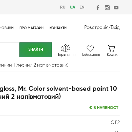
RU
UA
EN
Реєстрація
/
Вхід
НОВИНИ
ПРО МАГАЗИН
КОНТАКТИ
Порівняння
Побажання
Кошик
ичайний Тілесний 2 напівматовий)
gloss, Mr. Color solvent-based paint 10
ний 2 напівматовий)
Є В НАЯВНОСТІ
C112