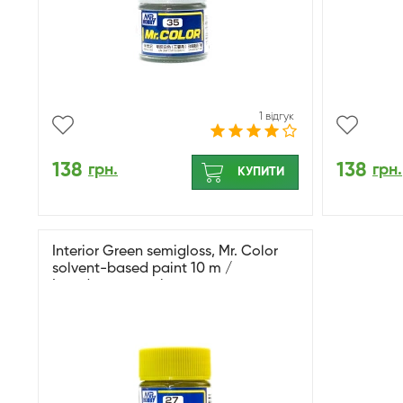
1 відгук
138
138
грн.
грн.
КУПИТИ
Interior Green semigloss, Mr. Color
solvent-based paint 10 m /
Інтер'єрний напівматовий зелений