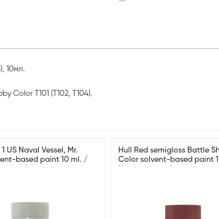
, 10мл.
 Color T101 (T102, T104).
1 US Naval Vessel, Mr.
Hull Red semigloss Battle Sh
vent-based paint 10 ml. /
Color solvent-based paint 1
рий напівглянсовий
Червоний напівглянсовий