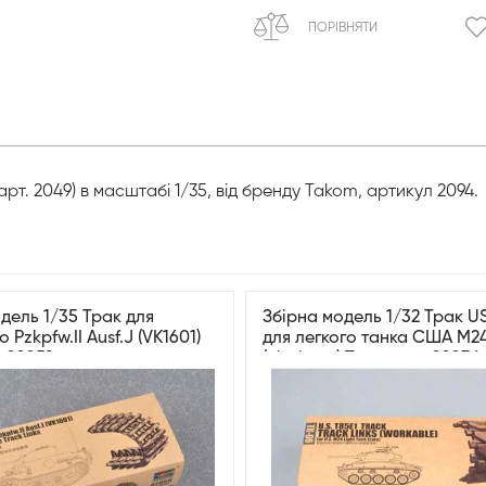
ПОРІВНЯТИ
рт. 2049) в масштабі 1/35, від бренду Takom, артикул 2094.
дель 1/35 Трак для
Збірна модель 1/32 Трак U
 Pzkpfw.II Ausf.J (VK1601)
для легкого танка США M2
r 02059
(пізніший) Trumpeter 02036