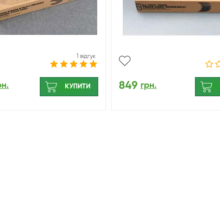
1 відгук
849
рн.
грн.
КУПИТИ