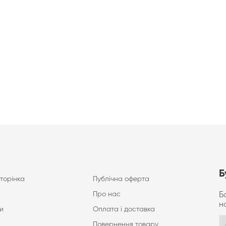
Б
торінка
Публічна оферта
Про нас
Б
н
и
Оплата і доставка
Повернення товару