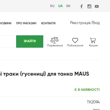
RU
UA
EN
Реєстрація
/
Вхід
НОВИНИ
ПРО МАГАЗИН
КОНТАКТИ
Порівняння
Побажання
Кошик
і траки (гусениці) для танка MAUS
Є В НАЯВНОСТІ
TK2094