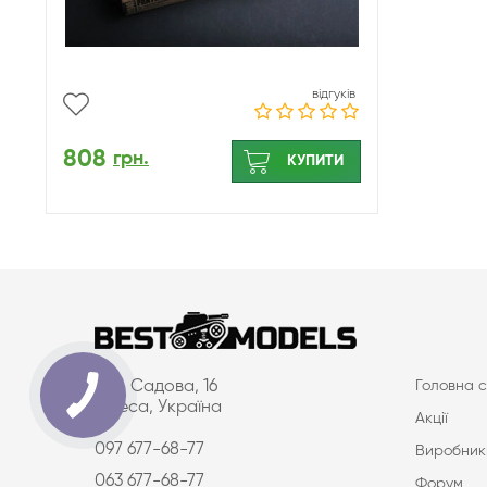
відгуків
808
грн.
КУПИТИ
вул. Садова, 16
Головна с
Одеса, Україна
Акції
097 677-68-77
Виробник
063 677-68-77
Форум