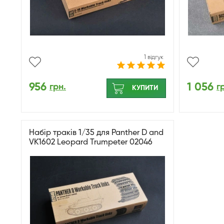
1 відгук
956
1 056
грн.
г
КУПИТИ
Набір траків 1/35 для Panther D and
VK1602 Leopard Trumpeter 02046