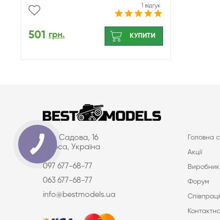
1 відгук
501
грн.
КУПИТИ
вул. Садова, 16
Головна с
Одеса, Україна
Акції
097 677-68-77
Виробник
063 677-68-77
Форум
info@bestmodels.ua
Співпраця
Контактна