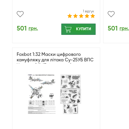
1 відгук
501
501
грн.
грн.
КУПИТИ
Foxbot 1:32 Маски цифрового
камуфляжу для літака Су-25УБ ВПС
України (№ 67 блакитний)