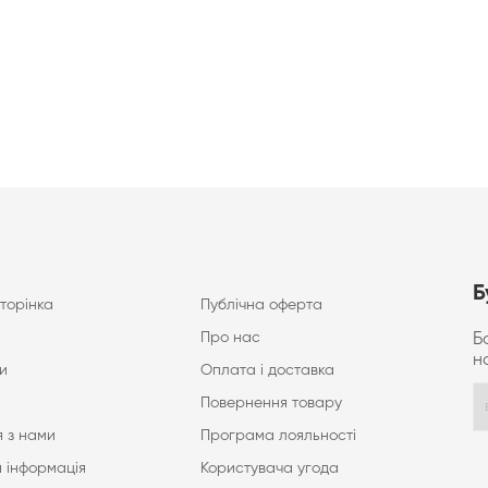
Б
торінка
Публічна оферта
Про нас
Б
н
и
Оплата і доставка
Повернення товару
 з нами
Програма лояльності
 інформація
Користувача угода