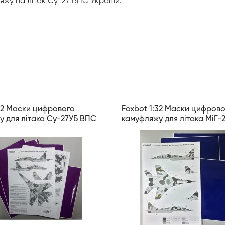
жу на літак Су-27 ВПС України.
:32 Маски цифрового
Foxbot 1:32 Маски цифров
у для літака Су-27УБ ВПС
камуфляжу для літака МіГ-
України