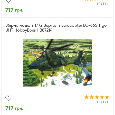
1 ВІДГУК
717
грн.
Збірна модель 1/72 Вертоліт Eurocopter EC-665 Tiger
UHT HobbyBoss HB87214
1 ВІДГУК
717
грн.