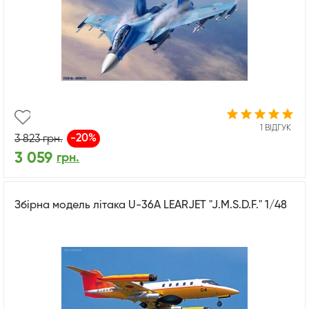
1 ВІДГУК
-20%
3 823
грн.
3 059
грн.
Збірна модель літака U-36A LEARJET "J.M.S.D.F." 1/48