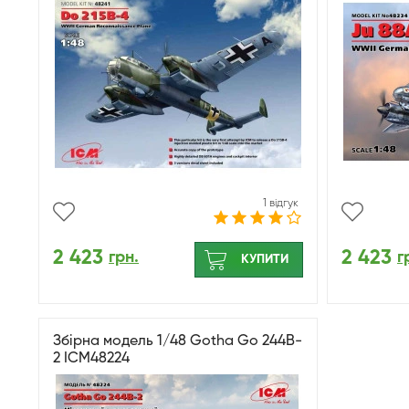
1 відгук
2 423
2 423
грн.
г
КУПИТИ
Збірна модель 1/48 Gotha Go 244B-
2 ICM48224