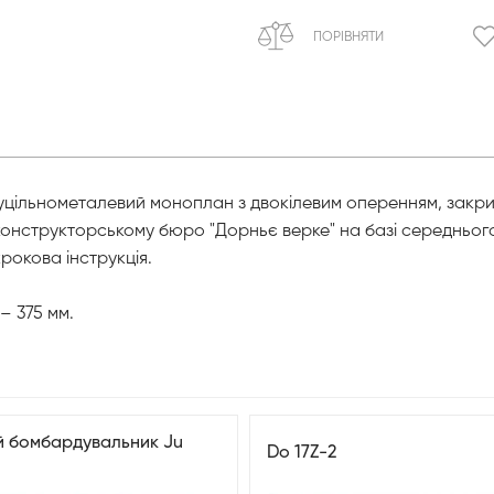
ПОРІВНЯТИ
уцільнометалевий моноплан з двокілевим оперенням, закри
 конструкторському бюро "Дорньє верке" на базі середньо
рокова інструкція.
– 375 мм.
й бомбардувальник Ju
Do 17Z-2