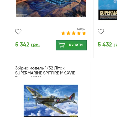
1 відгук
5 342
5 432
грн.
г
КУПИТИ
Збірна модель 1/32 Літак
SUPERMARINE SPITFIRE MK.XVIE
Tamiya 60321