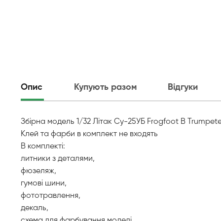
Опис
Купують разом
Відгуки
Збірна модель 1/32 Літак Су-25УБ Frogfoot B Trumpete
Клей та фарби в комплект не входять
В комплекті:
литники з деталями,
фюзеляж,
гумові шини,
фототравлення,
декаль,
схема для фарбування моделі,