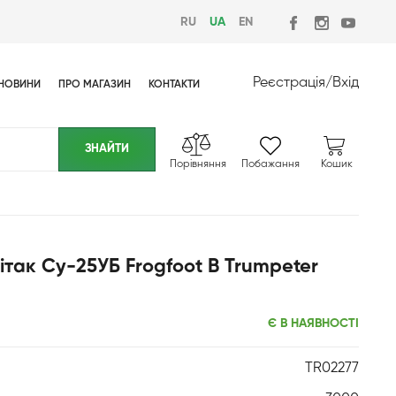
RU
UA
EN
Реєстрація
/
Вхід
НОВИНИ
ПРО МАГАЗИН
КОНТАКТИ
Порівняння
Побажання
Кошик
ітак Су-25УБ Frogfoot B Trumpeter
Є В НАЯВНОСТІ
TR02277