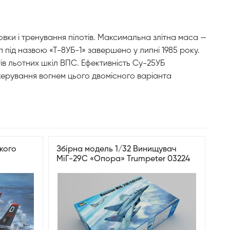
вки і тренування пілотів. Максимальна злітна маса —
під назвою «Т-8УБ-1» завершено у липні 1985 року.
тів льотних шкіл ВПС. Ефективність Су-25УБ
и керування вогнем цього двомісного варіанта
кого
Збірна модель 1/32 Винищувач
МіГ-29С «Опора» Trumpeter 03224