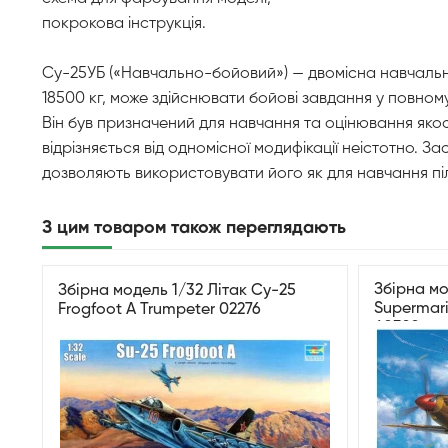
покрокова інструкція.
Су-25УБ («Навчально-бойовий») — двомісна навчальна 
18500 кг, може здійснювати бойові завдання у повно
Він був призначений для навчання та оцінювання якост
відрізняється від одномісної модифікації неістотно. З
дозволяють використовувати його як для навчання піл
З цим товаром також переглядають
Збірна мо
Збірна модель 1/32 Літак Су-25
Supermarin
Frogfoot A Trumpeter 02276
60320