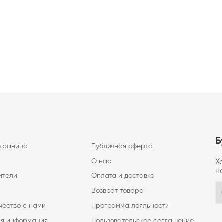
Б
страница
Публичная оферта
О нас
Х
н
ители
Оплата и доставка
Возврат товара
чество с нами
Программа лояльности
ая информация
Пользовательское соглашение