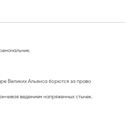
военачальник.
ыре Великих Альянса борются за право
канчивая ведением напряженных стычек.