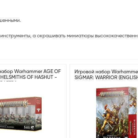
шенными.
 инструменты, а окрашивать миниатюры высококачествен
набор Warhammer AGE OF
Игровой набор Warhamme
 HELSMITHS OF HASHUT -
SIGMAR: WARRIOR (ENGLIS
 RAZERS