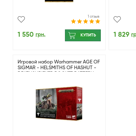
1 отзыв
1 550
1 829
грн.
г
КУПИТЬ
Игровой набор Warhammer AGE OF
SIGMAR - HELSMITHS OF HASHUT -
DEATHSHRIEKER ROCKET BATTERY