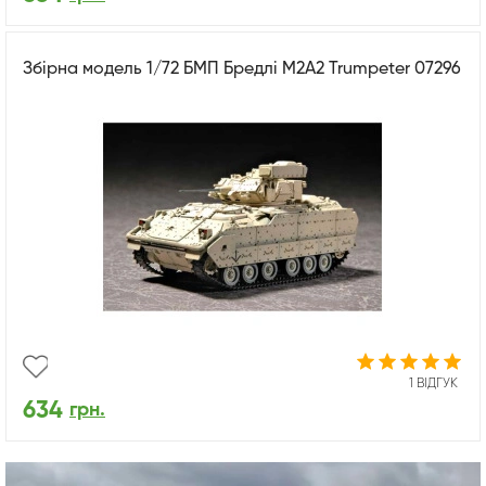
Збірна модель 1/72 БМП Бредлі M2A2 Trumpeter 07296
1 ВІДГУК
634
грн.