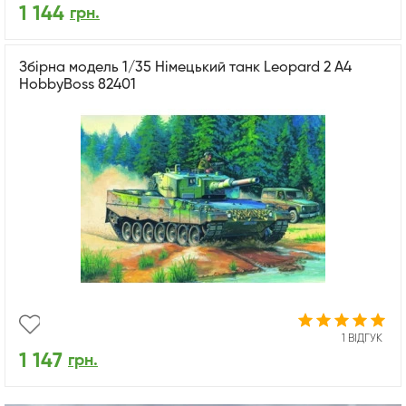
1 144
грн.
Збірна модель 1/35 Німецький танк Leopard 2 А4
HobbyBoss 82401
1 ВІДГУК
1 147
грн.