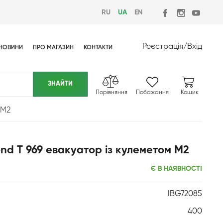
RU
UA
EN
Реєстрація
/
Вхід
НОВИНИ
ПРО МАГАЗИН
КОНТАКТИ
Порівняння
Побажання
Кошик
 М2
nd T 969 евакуатор із кулеметом М2
Є В НАЯВНОСТІ
IBG72085
400