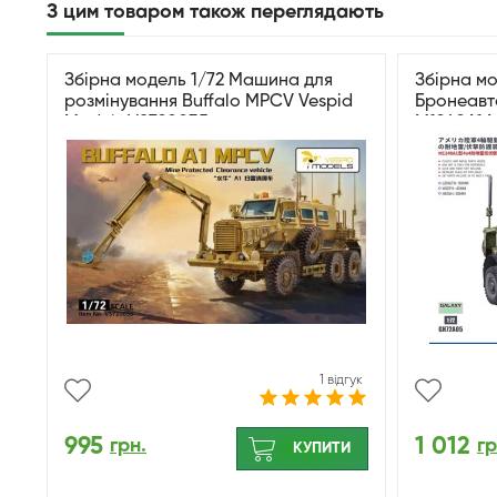
З цим товаром також переглядають
Збірна модель 1/72 Машина для
Збірна мо
розмінування Buffalo MPCV Vespid
Бронеавт
Models VS720035
M1240A1 
Model GH
1 відгук
995
1 012
грн.
гр
КУПИТИ