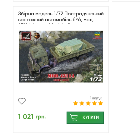
Збірна модель 1/72 Пострадянський
вантажний автомобіль 6×6, мод.
43114 Armory Models Group
AR72448-R
1 відгук
1 021
грн.
КУПИТИ