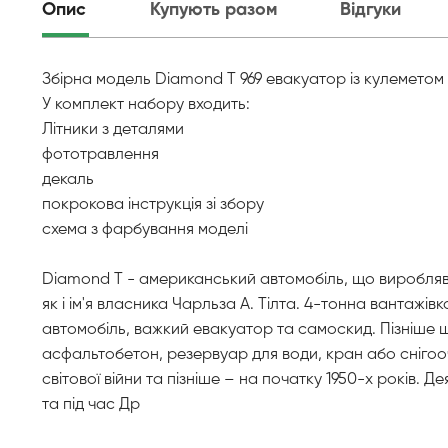
Опис
Купують разом
Відгуки
Збірна модель Diamond T 969 евакуатор із кулеметом
У комплект набору входить:
Літники з деталями
фототравлення
декаль
покрокова інструкція зі збору
схема з фарбування моделі
Diamond T - американський автомобіль, що вироблявся 
як і ім'я власника Чарльза А. Тілта. 4-тонна вантажі
автомобіль, важкий евакуатор та самоскид. Пізніше ш
асфальтобетон, резервуар для води, кран або снігооч
світової війни та пізніше – на початку 1950-х років.
та під час Др