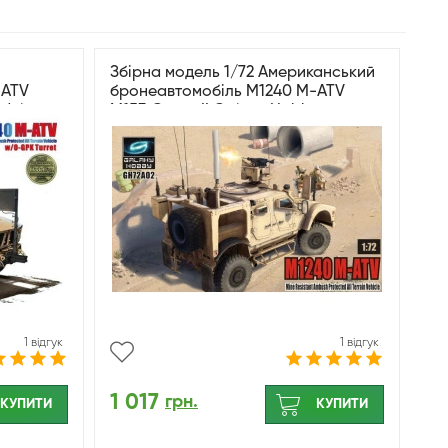
Збірна модель 1/72 Американський
-ATV
бронеавтомобіль M1240 M-ATV
del
M153 Crows II Galaxy Hobby
GH72A02
1 відгук
1 відгук
1 017
грн.
КУПИТИ
КУПИТИ