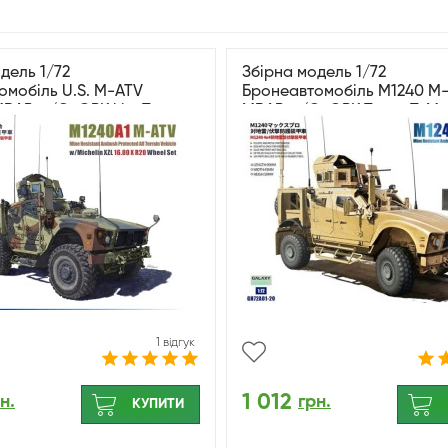
дель 1/72
Збірна модель 1/72
омобіль U.S. M-ATV
Бронеавтомобіль M1240 M
MRAP w/O-GPK kits T-
MRAP w/O-GPK Turret T-Mo
72A05
GH72A01-20 Rebox
1 відгук
1 012
н.
грн.
КУПИТИ