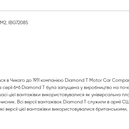
 М2, IBG72085
в Чикаго до 1911 компанією Diamond T Motor Car Company. На
вка серії 6×6 Diamond T була запущена у виробництво на поча
асі цієї вантажівки використовувалися як універсальна пл
исник. Всі версії вантажівок Diamond T служили в армії СШ
 Деякі версії цієї вантажівки використовувалися британськи