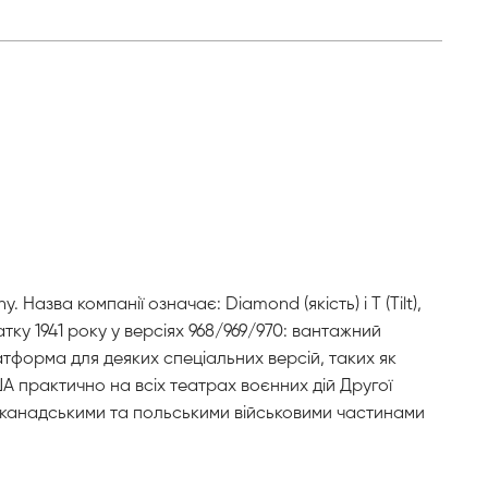
зва компанії означає: Diamond (якість) і T (Tilt),
тку 1941 року у версіях 968/969/970: вантажний
атформа для деяких спеціальних версій, таких як
А практично на всіх театрах воєнних дій Другої
ми, канадськими та польськими військовими частинами