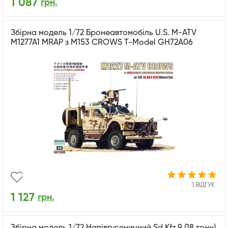
1 087
грн.
Збірна модель 1/72 Бронеавтомобіль U.S. M-ATV
M1277A1 MRAP з M153 CROWS T-Model GH72A06
1 ВІДГУК
1 127
грн.
Збірна модель 1/72 Напівгусеничний Sd.Kfz.9 (18 тонн)