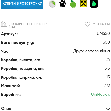
КУПИТИ В РОЗСТРОЧКУ
ДІЗНАТИСЬ ПРО ЗНИЖЕННЯ
У БАЖАННЯ
ЦІНИ
UM550
Артикул:
300
Вага продукту, g:
Друга світова війна
Час:
24
Коробка, висота, см:
3,5
Коробка, товщина, см:
15
Коробка, ширина, см:
1/72
Масштаб:
UniModels
Виробник:
Опис