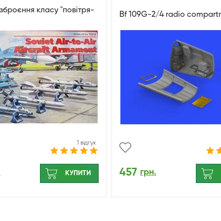
зброєння класу "повітря-
Bf 109G-2/4 radio compar
1 відгук
457
.
грн.
КУПИТИ