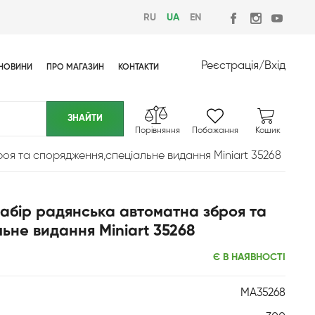
RU
UA
EN
Реєстрація
/
Вхід
НОВИНИ
ПРО МАГАЗИН
КОНТАКТИ
Порівняння
Побажання
Кошик
оя та спорядження,спеціальне видання Miniart 35268
Набір радянська автоматна зброя та
ьне видання Miniart 35268
Є В НАЯВНОСТІ
MA35268