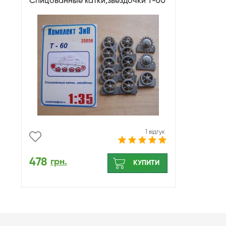
Спицованные катки,звездочки Т-60
1 відгук
478
грн.
КУПИТИ