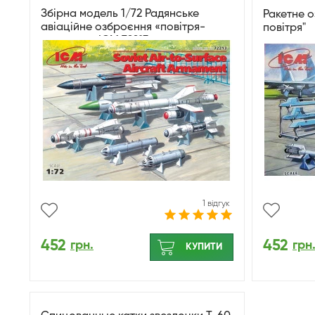
Збірна модель 1/72 Радянське
Ракетне о
авіаційне озброєння «повітря-
повітря"
поверхня» ICM 72213
1 відгук
452
452
грн.
грн
КУПИТИ