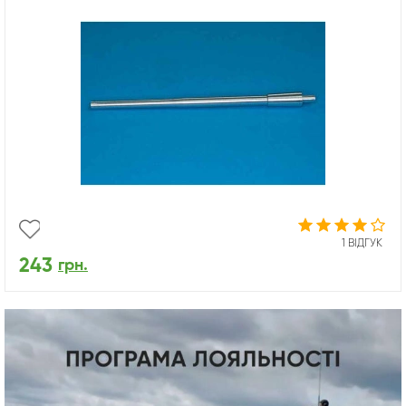
1 ВІДГУК
243
грн.