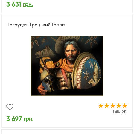
3 631
грн.
Погруддя. Грецький Гопліт
1 ВІДГУК
3 697
грн.