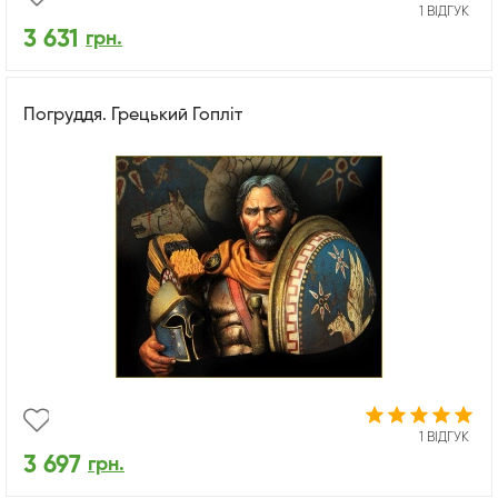
1 ВІДГУК
3 631
грн.
Погруддя. Грецький Гопліт
1 ВІДГУК
3 697
грн.