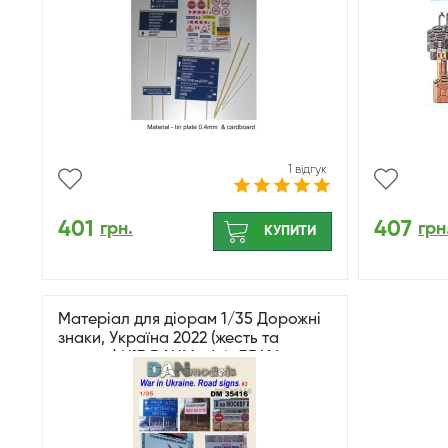
1 відгук
401
407
грн.
грн
КУПИТИ
Матеріал для діорам 1/35 Дорожні
знаки, Україна 2022 (жесть та
дерево) №3 DANModels 35416