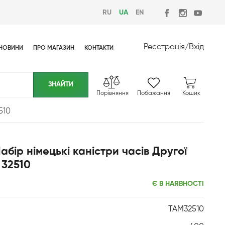
RU
UA
EN
Реєстрація
/
Вхід
НОВИНИ
ПРО МАГАЗИН
КОНТАКТИ
Порівняння
Побажання
Кошик
510
абір німецькі каністри часів Другої
 32510
Є В НАЯВНОСТІ
TAM32510