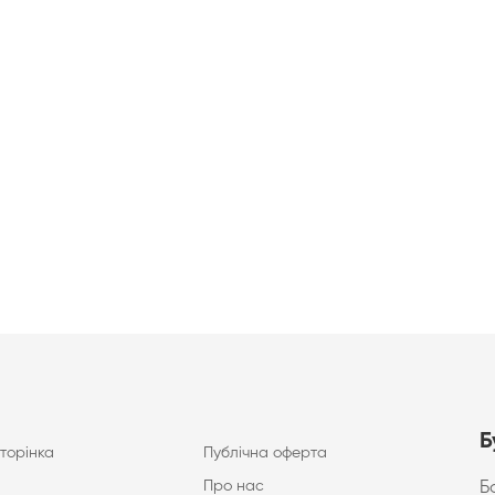
Б
торінка
Публічна оферта
Про нас
Б