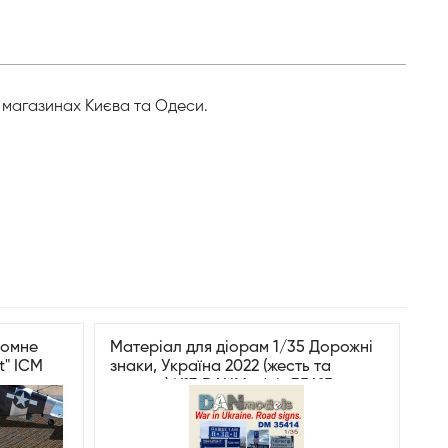
та магазинах Києва та Одеси.
ромне
Матеріал для діорам 1/35 Дорожні
t" ICM
знаки, Україна 2022 (жесть та
дерево) №3 DANModels 35415