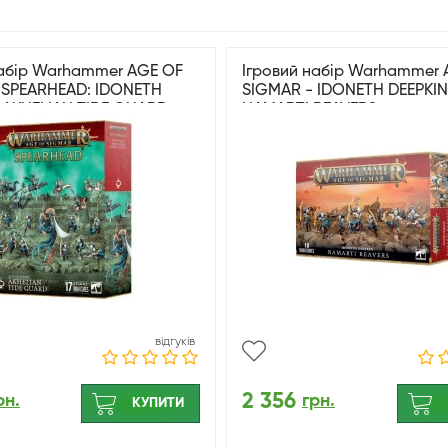
набір Warhammer AGE OF
Ігровий набір Warhammer 
 SPEARHEAD: IDONETH
SIGMAR - IDONETH DEEPKIN
- AKHELIAN TIDE GUARD
NAMARTI REAVERS
відгуків
2 356
рн.
грн.
КУПИТИ