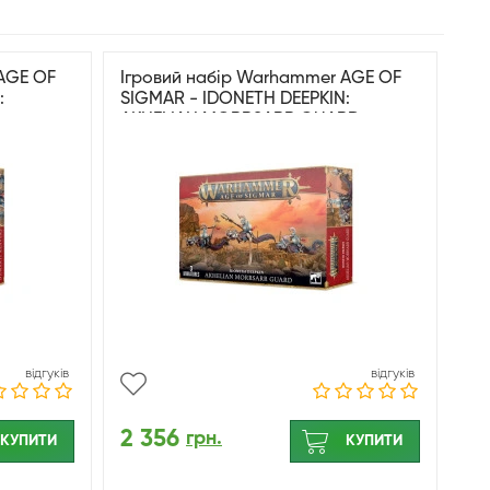
AGE OF
Ігровий набір Warhammer AGE OF
:
SIGMAR - IDONETH DEEPKIN:
AKHELIAN MORRSARR GUARD
відгуків
відгуків
2 356
грн.
КУПИТИ
КУПИТИ