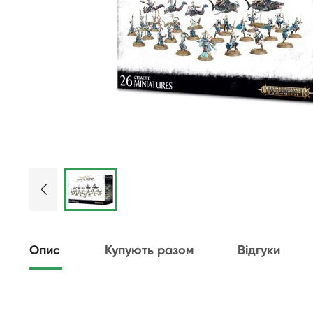
Опис
Купують разом
Відгуки