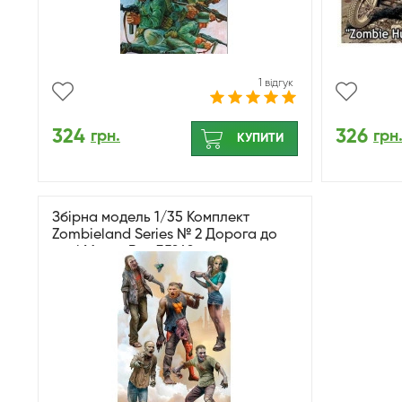
1 відгук
324
326
грн.
грн
КУПИТИ
Збірна модель 1/35 Комплект
Zombieland Series № 2 Дорога до
волі MasterBox 35242