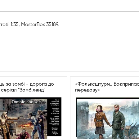
абі 1:35, MasterBox 35189.
.
ь за зомбі - дорога до
«Фольксштурм.. Боєприпас
 серіал "Зомбіленд"
передову»