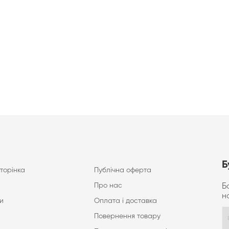
Б
торінка
Публічна оферта
Про нас
Б
н
и
Оплата і доставка
Повернення товару