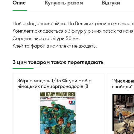
Опис
Купують разом
Відгуки
Набір «Індіанська війна. На Великих рівнинах» в масшт
Комплект складається з 3 фігур у різних позах та коня
Середня висота фігури 50 мм.
Клей та фарби в комплект не входять.
З цим товаром також переглядають
Збірна модель 1/35 Фігури Набір
"Мисливец
німецьких панцергренадерів (8
свободи",
фігурок) Tamiya 35061