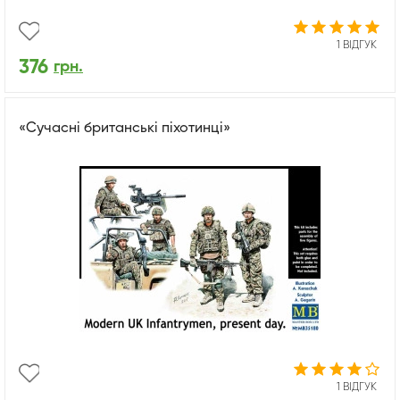
1 ВІДГУК
376
грн.
«Сучасні британські піхотинці»
1 ВІДГУК