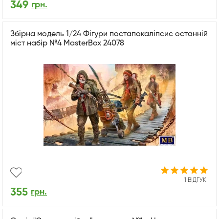
349
грн.
Збірна модель 1/24 Фігури постапокаліпсис останній
міст набір №4 MasterBox 24078
1 ВІДГУК
355
грн.