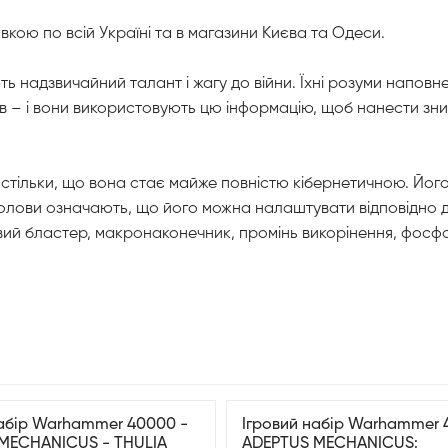
ю по всій Україні та в магазини Києва та Одеси.
 надзвичайний талант і жагу до війни. Їхні розуми наповнен
ців – і вони використовують цю інформацію, щоб нанести з
стільки, що вона стає майже повністю кібернетичною. Його 
і голови означають, що його можна налаштувати відповідно до
вий бластер, макронаконечник, промінь викорінення, фосф
набір Warhammer 40000 -
Ігровий набір Warhammer 
MECHANICUS - THULIA
ADEPTUS MECHANICUS: