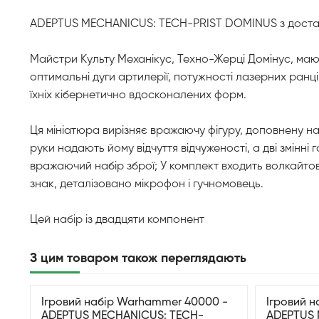
ADEPTUS MECHANICUS: TECH-PRIST DOMINUS з доставко
Майстри Культу Механікус, Техно-Жерці Домінус, мають
оптимальні дуги артилерії, потужності лазерних ран
їхніх кібернетично вдосконалених форм.
Ця мініатюра вирізняє вражаючу фігуру, доповнену на
руки надають йому відчуття відчуженості, а дві змінн
вражаючий набір зброї; У комплект входить волкайто
знак, деталізовано мікрофон і гучномовець.
Цей набір із двадцяти компонент
З цим товаром також переглядають
Ігровий набір Warhammer 40000 -
Ігровий 
ADEPTUS MECHANICUS: TECH-
ADEPTUS 