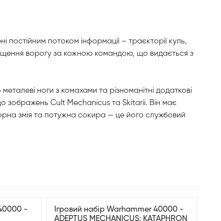
і постійним потоком інформації – траєкторії куль,
нищення ворогу за кожною командою, що видається з
металеві ноги з комахами та різноманітні додаткові
 зображень Cult Mechanicus та Skitarii. Він має
орна змія та потужна сокира — це його службовий
40000 -
Ігровий набір Warhammer 40000 -
ADEPTUS MECHANICUS: KATAPHRON