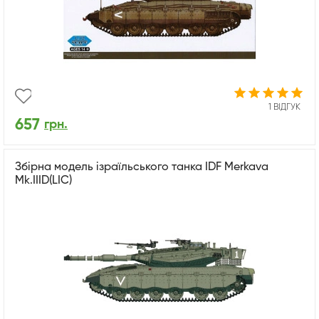
1 ВІДГУК
657
грн.
Збірна модель ізраїльського танка IDF Merkava
Mk.IIID(LIC)