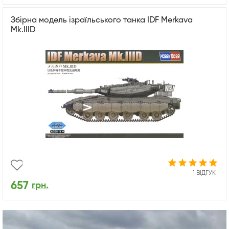
Збірна модель ізраїльського танка IDF Merkava
Mk.IIID
1 ВІДГУК
657
грн.