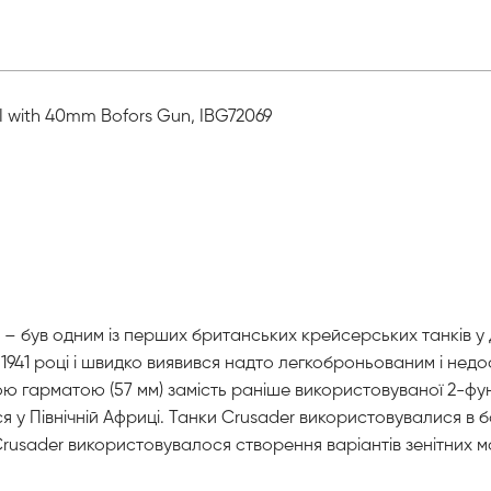
k.I with 40mm Bofors Gun, IBG72069
 – був одним із перших британських крейсерських танків у Д
 1941 році і швидко виявився надто легкоброньованим і нед
ю гарматою (57 мм) замість раніше використовуваної 2-фунт
ться у Північній Африці. Танки Crusader використовувалися в
Crusader використовувалося створення варіантів зенітних 