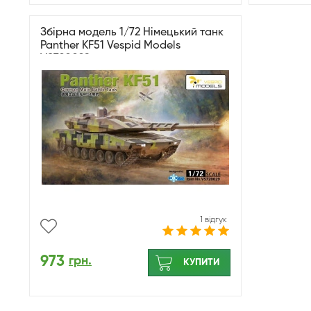
Збірна модель 1/72 Німецький танк
Panther KF51 Vespid Models
VS720029
1 відгук
973
грн.
КУПИТИ