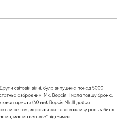
ругій світовій війні, було випущено понад 5000
остатньо озброєним. Мк. Версія II мала товщу броню,
ової гармати (40 мм). Версія Mk.III добре
 бою лише там, зігравши життєво важливу роль у битві
машин, машин вогневої підтримки.