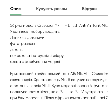
Опис
Купують разом
Відгуки
Збірна модель Crusader Mk.III – British Anti Air Tank M
У комплект набору входить:
Літники з деталями
фототравлення
декаль
покрокова інструкція зі збору
схема з фарбування моделі
Британський крейсерський танк A15 Mk. VI – Crusader
екземплярів. Хрестоносець Мк. Я вступив на службу в
а остання версія Mk.III була модернізована 6-фунтово
поєднувалася з німецькою Pz. III та Pz. IV зустрічаю
при Ель-Аламейні. Після африканської кампанії шасі 