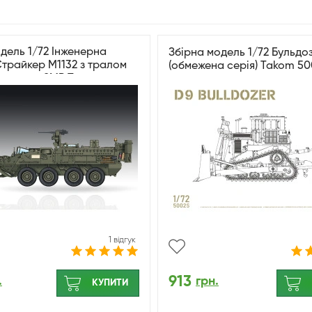
дель 1/72 Інженерна
Збірна модель 1/72 Бульдо
трайкер M1132 з тралом
(обмежена серія) Takom 5
нування SMP Trumpeter
1 відгук
913
.
грн.
КУПИТИ