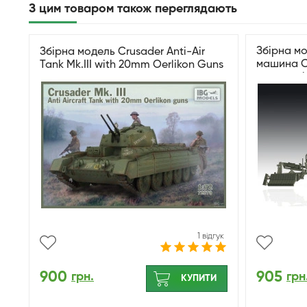
З цим товаром також переглядають
Збірна мо
Збірна модель Crusader Anti-Air
машина С
Tank Mk.III with 20mm Oerlikon Guns
для розмі
07427
1 відгук
900
905
грн.
грн
КУПИТИ