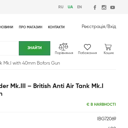
RU
UA
EN
Реєстрація
/
Вхід
НОВИНИ
ПРО МАГАЗИН
КОНТАКТИ
Порівняння
Побажання
Кошик
ank Mk.I with 40mm Bofors Gun
 Mk.III – British Anti Air Tank Mk.I
n
Є В НАЯВНОСТІ
IBG72069