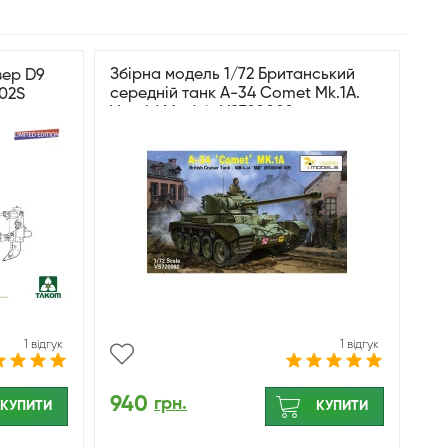
Збірна модель 1/72 Британський
зер D9
середній танк A-34 Comet Mk.1A.
002S
Vespid Models VS720002
1 відгук
1 відгук
940
грн.
КУПИТИ
КУПИТИ