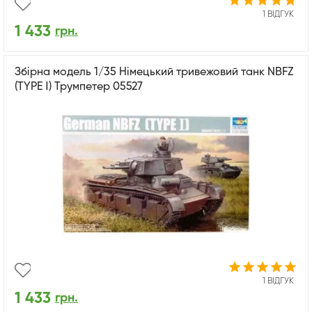
1 ВІДГУК
1 433
грн.
Збірна модель 1/35 Німецький тривежовий танк NBFZ
(TYPE Ⅰ) Трумпетер 05527
1 ВІДГУК
1 433
грн.