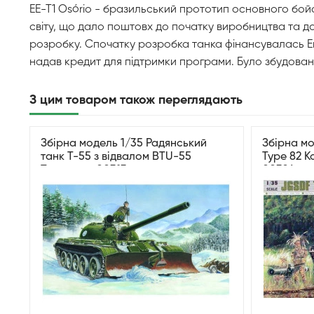
EE-T1 Osório - бразильський прототип основного бой
світу, що дало поштовх до початку виробництва та до
розробку. Спочатку розробка танка фінансувалась E
надав кредит для підтримки програми. Було збудовано
З цим товаром також переглядають
Збірна модель 1/35 Радянський
Збірна м
танк T-55 з відвалом BTU-55
Type 82 К
Trumpeter 00313
00326