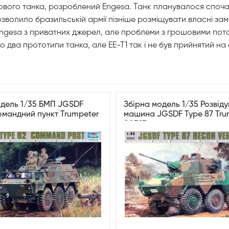
ового танка, розроблений Engesa. Танк планувалося спочатк
зволило бразильській армії пізніше розміщувати власні за
ngesa з приватних джерел, але проблеми з грошовими пото
 два прототипи танка, але ЕЕ-Т1 так і не був прийнятий на
одель 1/35 БМП JGSDF
Збірна модель 1/35 Розвід
омандний пункт Trumpeter
машина JGSDF Type 87 Tru
00327