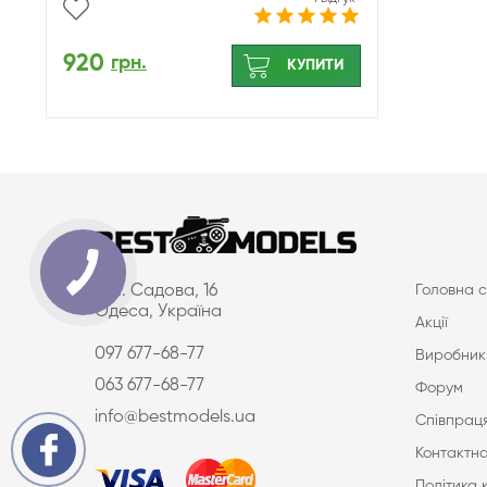
920
грн.
КУПИТИ
вул. Садова, 16
Головна с
Одеса, Україна
Акції
097 677-68-77
Виробник
063 677-68-77
Форум
info@bestmodels.ua
Співпраця
Контактна
Політика 