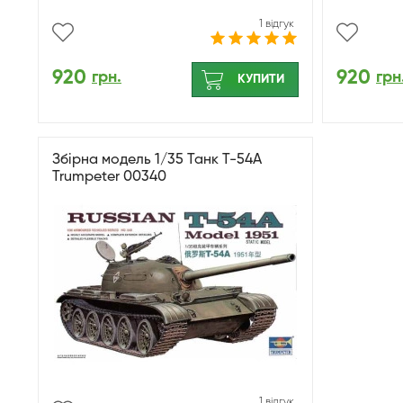
1 відгук
920
920
грн.
грн
КУПИТИ
Збірна модель 1/35 Танк T-54A
Trumpeter 00340
1 відгук