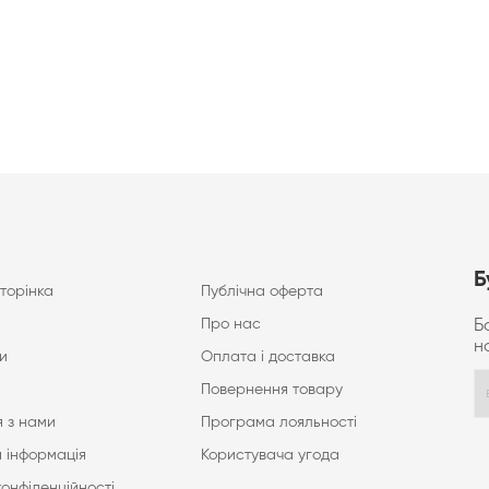
Б
торінка
Публічна оферта
Про нас
Б
н
и
Оплата і доставка
Повернення товару
 з нами
Програма лояльності
 інформація
Користувача угода
конфіденційності