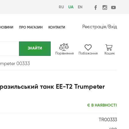
RU
UA
EN
Реєстрація
/
Вхід
НОВИНИ
ПРО МАГАЗИН
КОНТАКТИ
Порівняння
Побажання
Кошик
umpeter 00333
Бразильський танк EE-T2 Trumpeter
Є В НАЯВНОСТІ
TR00333