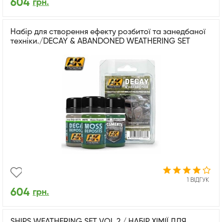
604
грн.
Набір для створення ефекту розбитої та занедбаної
техніки./DECAY & ABANDONED WEATHERING SET
1 ВІДГУК
604
грн.
SHIPS WEATHERING SET VOL.2 / НАБІР ХІМІЇ ДЛЯ