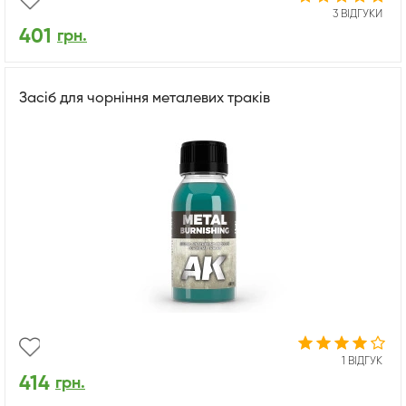
3 ВІДГУКИ
401
грн.
Засіб для чорніння металевих траків
1 ВІДГУК
414
грн.