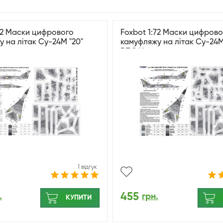
72 Маски цифрового
Foxbot 1:72 Маски цифрово
 на літак Су-24М "20"
камуфляжу на літак Су-24М
їни
ВПС України
1 відгук
455
.
грн.
КУПИТИ