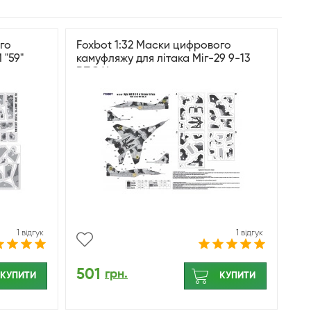
го
Foxbot 1:32 Маски цифрового
 "59"
камуфляжу для літака Міг-29 9-13
ВПС України
1 відгук
1 відгук
501
грн.
КУПИТИ
КУПИТИ