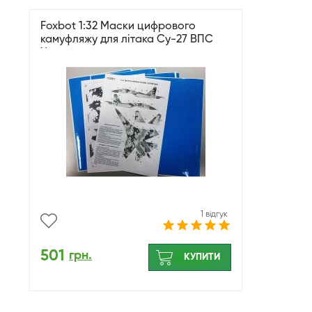
Foxbot 1:32 Маски цифрового
камуфляжу для літака Су-27 ВПС
України
1 відгук
501
грн.
КУПИТИ