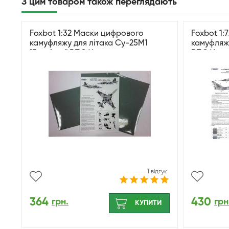
З цим товаром також переглядають
Foxbot 1:32 Маски цифрового
Foxbot 1:
камуфляжу для літака Су-25М1
камуфляжу
"Frogfoot" ВПС України
ВПС Укра
1 відгук
364
430
грн.
грн
КУПИТИ