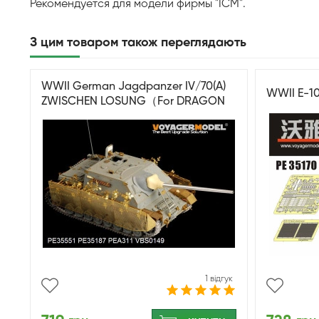
Рекомендуется для модели фирмы "ICM".
З цим товаром також переглядають
WWII German Jagdpanzer IV/70(A)
WWII E-10
ZWISCHEN LOSUNG（For DRAGON
6082 6689/TRISTAR KIT 35048）
1 відгук