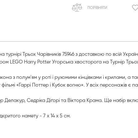
ПОРІВНЯТИ
 турнірі Трьох Чарівників 75946 з доставкою по всій Украї
ором LEGO Harry Potter Угорська хвосторога на Турнір Трьох 
на з полум'ям у роті і рухомими кінцівками і крилами, а так
у фільмі «Гаррі Поттер і Кубок вогню». У всіх персонажів є 
лер Делакур, Седріка Діґорі та Віктора Крама. Ще набір вкл
дкритого намету - 7 х 14 х 5 см.