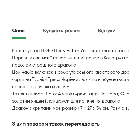
Опис
Купують разом
Відгуки
Конструктор LEGO Harry Potter Угорська хвосторога на
Поринь у світ магії та чарівництва разом з Конструкт
подолай страшного дракона!
Цей набір включає в себе угорського хвосторого драко
черги на Турнірі Трьох Чарівників, як це відбувається 
полиця та пляшка із зіллям.
Також в наборі Лего: 4 мініфігурки: Гаррі Поттера, Ф
золотим яйцем і ланцюжок для кріплення дракона.
Дракон з крилами має розміри 7 х 27 х 34 см. Розмір ві
З цим товаром також переглядають