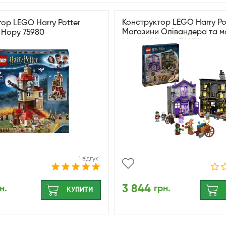
Конструктор LEGO Harry Po
ор LEGO Harry Potter
Магазини Олівандера та ма
 Нору 75980
Мадам Малкін 76439
1 відгук
3 844
н.
грн.
КУПИТИ