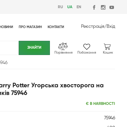
RU
UA
EN
Реєстрація
/
Вхід
НОВИНИ
ПРО МАГАЗИН
КОНТАКТИ
Порівняння
Побажання
Кошик
5946
rry Potter Угорська хвосторога на
ків 75946
Є В НАЯВНОСТІ
75946