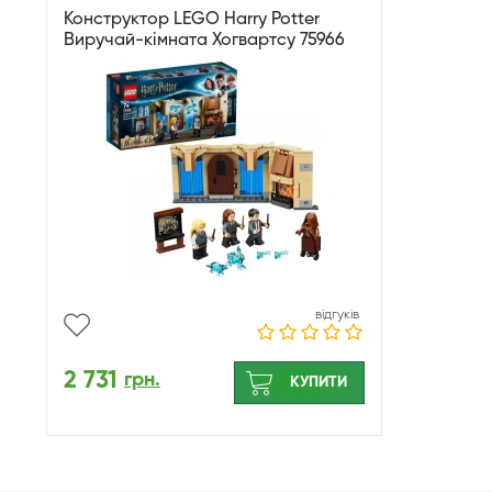
Конструктор LEGO Harry Potter
Виручай-кімната Хогвартсу 75966
відгуків
2 731
грн.
КУПИТИ