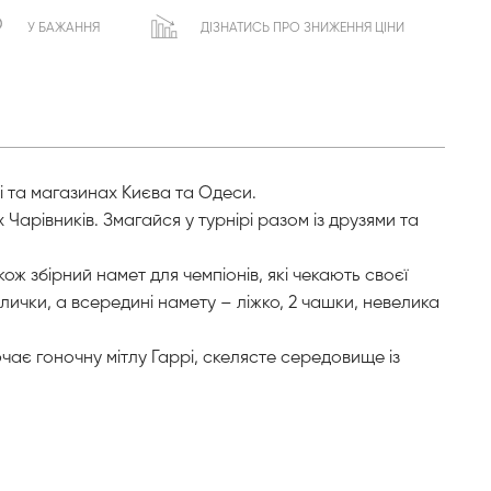
У БАЖАННЯ
ДІЗНАТИСЬ ПРО ЗНИЖЕННЯ ЦІНИ
ні та магазинах Києва та Одеси.
Чарівників. Змагайся у турнірі разом із друзями та
ож збірний намет для чемпіонів, які чекають своєї
палички, а всередині намету – ліжко, 2 чашки, невелика
ючає гоночну мітлу Гаррі, скелясте середовище із