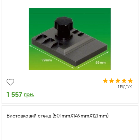
1 ВІДГУК
1 557
грн.
Виставковий стенд (501mmX149mmX121mm)