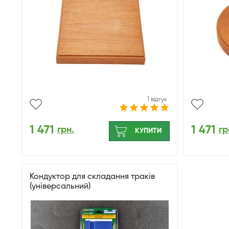
1 відгук
1 471
1 471
грн.
гр
КУПИТИ
Кондуктор для складання траків
(універсальний)