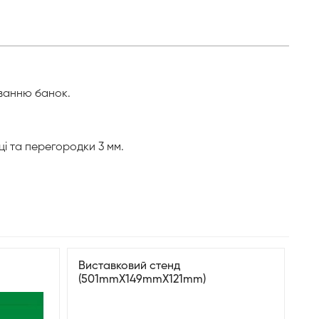
уванню банок.
і та перегородки 3 мм.
Виставковий стенд
(501mmX149mmX121mm)