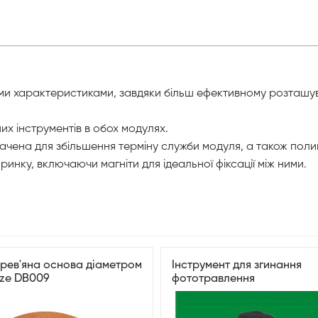
чними характеристиками, завдяки більш ефективному розташ
их інструментів в обох модулях.
чена для збільшення терміну служби модуля, а також полиц
инку, включаючи магніти для ідеальної фіксації між ними.
ерев'яна основа діаметром
Інструмент для згинання
nze DB009
фототравлення