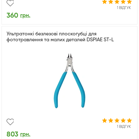
1 ВІДГУК
360
грн.
Ультратонкі безлезові плоскогубці для
фототравлення та малих деталей DSPIAE ST-L
1 ВІДГУК
803
грн.